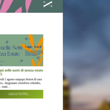
ni nelle notti di mezza estate
25
rdi 1 agosto starpops bistrot di casa
rra - lungomare cristoforo colombo,
 - trani…
LEGGI TUTTO...