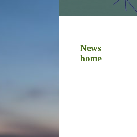
News
home