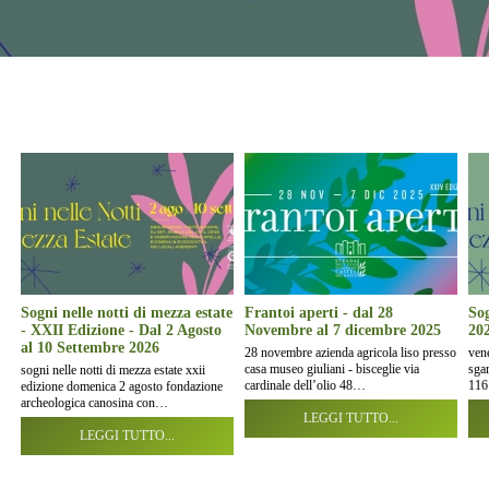
Sogni nelle notti di mezza estate
Frantoi aperti - dal 28
Sog
- XXII Edizione - Dal 2 Agosto
Novembre al 7 dicembre 2025
20
al 10 Settembre 2026
28 novembre azienda agricola liso presso
vene
casa museo giuliani - bisceglie via
sga
sogni nelle notti di mezza estate xxii
cardinale dell’olio 48…
116
edizione domenica 2 agosto fondazione
archeologica canosina con…
LEGGI TUTTO...
LEGGI TUTTO...