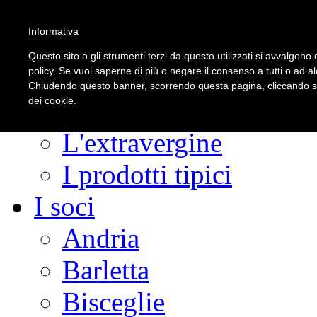
Informativa
Questo sito o gli strumenti terzi da questo utilizzati si avvalgono d
La Strada
policy. Se vuoi saperne di più o negare il consenso a tutti o ad a
Chiudendo questo banner, scorrendo questa pagina, cliccando su 
dei cookie.
Fascino Verde Agento
L'extravergine
I prodotti tipici
I soci
Andria
Barletta
Bisceglie