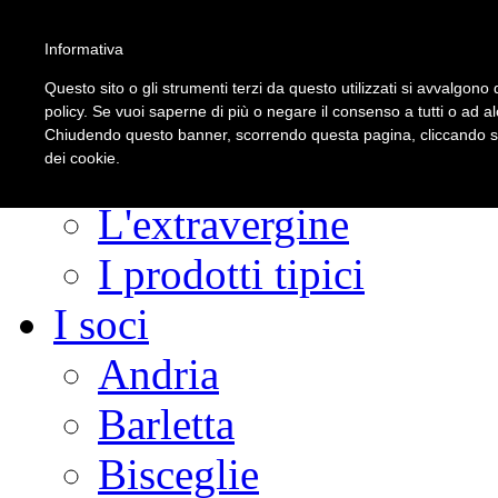
Informativa
Questo sito o gli strumenti terzi da questo utilizzati si avvalgono d
La Strada
policy. Se vuoi saperne di più o negare il consenso a tutti o ad a
Chiudendo questo banner, scorrendo questa pagina, cliccando su 
dei cookie.
Fascino Verde Agento
L'extravergine
I prodotti tipici
I soci
Andria
Barletta
Bisceglie