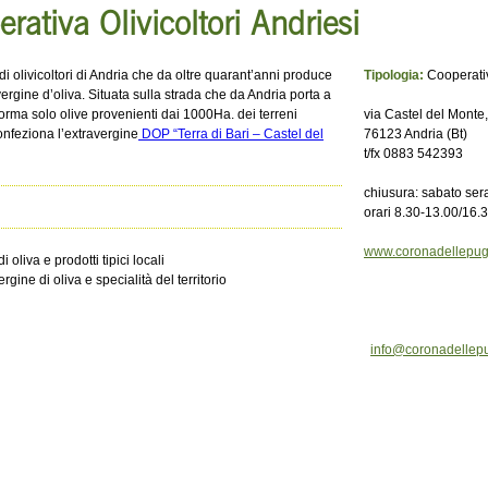
ativa Olivicoltori Andriesi
i olivicoltori di Andria che da oltre quarant’anni produce
Tipologia:
Cooperati
ergine d’oliva. Situata sulla strada che da Andria porta a
orma solo olive provenienti dai 1000Ha. dei terreni
via Castel del Monte
confeziona l’extravergine
DOP “Terra di Bari – Castel del
76123 Andria (Bt)
t/fx 0883 542393
chiusura: sabato sera
orari 8.30-13.00/16.
www.coronadellepugl
 oliva e prodotti tipici locali
ine di oliva e specialità del territorio
info@coronadellepug