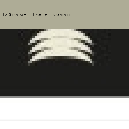
La Strada
I soci
Contatti