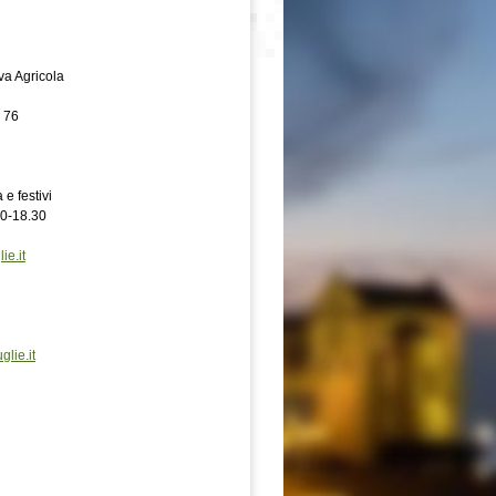
va Agricola
, 76
 e festivi
30-18.30
ie.it
lie.it