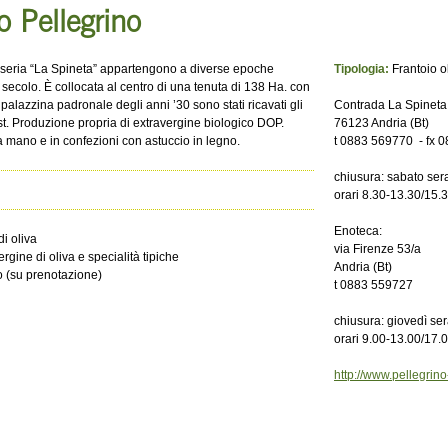
o Pellegrino
masseria “La Spineta” appartengono a diverse epoche
Tipologia:
Frantoio o
IX secolo. È collocata al centro di una tenuta di 138 Ha. con
 palazzina padronale degli anni ’30 sono stati ricavati gli
Contrada La Spineta
t. Produzione propria di extravergine biologico DOP.
76123 Andria (Bt)
 a mano e in confezioni con astuccio in legno.
t 0883 569770 - fx 
chiusura: sabato se
orari 8.30-13.30/15.
Enoteca:
i oliva
via Firenze 53/a
gine di oliva e specialità tipiche
Andria (Bt)
o (su prenotazione)
t 0883 559727
chiusura: giovedì se
orari 9.00-13.00/17.
http://www.pellegrin