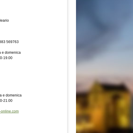
leario
0883 569763
ra e domenica
30-19.00
ra e domenica
00-21.00
o-online.com