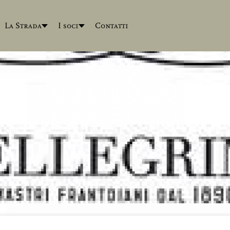
La Strada
I soci
Contatti