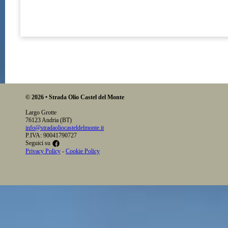
© 2026 • Strada Olio Castel del Monte
Largo Grotte
76123 Andria (BT)
info@stradaoliocasteldelmonte.it
P.IVA: 90041790727
Seguici su
Privacy Policy
-
Cookie Policy