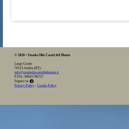
© 2026 • Strada Olio Castel del Monte
Largo Grotte
76123 Andria (BT)
info@stradaoliocasteldelmonte.it
P.IVA: 90041790727
Seguici su
Privacy Policy
-
Cookie Policy